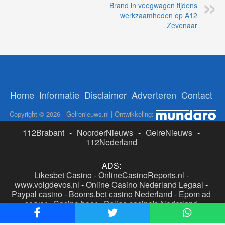
Brand in veegwagen tijdens
werkzaamheden op A12
Zevenaar
Home
Informatie
Disclaimer
Adverteren
Contact
Copyright © 2026 - Gelrenieuws.nl | Ontwikkeling:
112Brabant
-
NoorderNieuws
-
GelreNieuws
-
112Nederland
ADS:
Likesbet Casino
-
OnlineCasinoReports.nl
-
www.volgdevos.nl
-
Online Casino Nederland Legaal
-
Paypal casino
-
Booms.bet casino Nederland
-
Epom ad
server
-
Casino boer
-
Online casino's Nederland