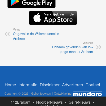
Vorige
Ongeval in de Willemstunnel in
Arnhem
Volgende
Lichaam gevonden van 24-
jarige man uit Arnhem
Home
Informatie
Disclaimer
Adverteren
Contact
Copyright © 2026 - Gelrenieuws.nl | Ontwikkeling:
112Brabant
-
NoorderNieuws
-
GelreNieuws
-