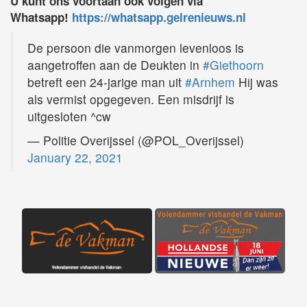
U kunt ons voortaan ook volgen via
Whatsapp!
https://whatsapp.gelrenieuws.nl
De persoon die vanmorgen levenloos is
aangetroffen aan de Deukten in
#Giethoorn
betreft een 24-jarige man uit
#Arnhem
Hij was
als vermist opgegeven. Een misdrijf is
uitgesloten ^cw
— Politie Overijssel (@POL_Overijssel)
January 22, 2021