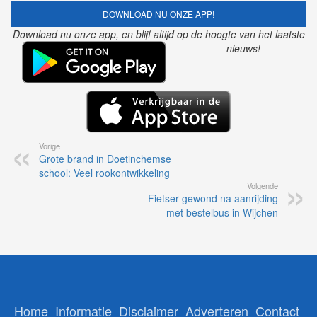
DOWNLOAD NU ONZE APP!
Download nu onze app, en blijf altijd op de hoogte van het laatste
nieuws!
Vorige
Grote brand in Doetinchemse
school: Veel rookontwikkeling
Volgende
Fietser gewond na aanrijding
met bestelbus in Wijchen
Home
Informatie
Disclaimer
Adverteren
Contact