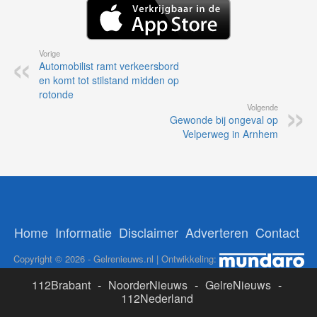
Vorige
Automobilist ramt verkeersbord
en komt tot stilstand midden op
rotonde
Volgende
Gewonde bij ongeval op
Velperweg in Arnhem
Home
Informatie
Disclaimer
Adverteren
Contact
Copyright © 2026 - Gelrenieuws.nl | Ontwikkeling:
112Brabant
-
NoorderNieuws
-
GelreNieuws
-
112Nederland