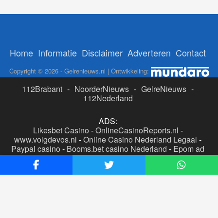
Home
Informatie
Disclaimer
Adverteren
Contact
Copyright © 2026 - Gelrenieuws.nl | Ontwikkeling:
112Brabant
-
NoorderNieuws
-
GelreNieuws
-
112Nederland
ADS:
Likesbet Casino
-
OnlineCasinoReports.nl
-
www.volgdevos.nl
-
Online Casino Nederland Legaal
-
Paypal casino
-
Booms.bet casino Nederland
-
Epom ad
server
-
Casino boer
-
Online casino's Nederland