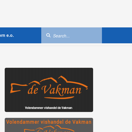
rn e.o.