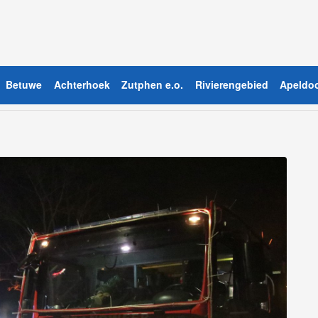
Betuwe
Achterhoek
Zutphen e.o.
Rivierengebied
Apeldoo