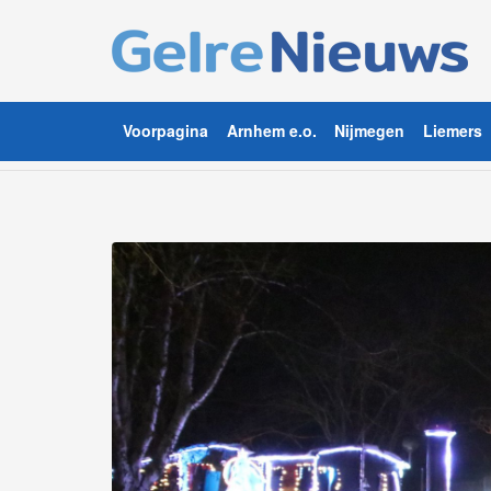
Voorpagina
Arnhem e.o.
Nijmegen
Liemers