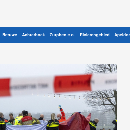
Betuwe
Achterhoek
Zutphen e.o.
Rivierengebied
Apeldoo