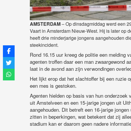
AMSTERDAM
– Op dinsdagmiddag werd een 29
Vaart in Amsterdam Nieuw-West. Hij is later op 
heeft drie minderjarige jongens aangehouden die
steekincident.
Rond 16.15 uur kreeg de politie een melding 
agenten troffen daar een man zwaargewond aan.
laat in de avond aan zijn verwondingen overle
Het lijkt erop dat het slachtoffer bij een ruz
een mes is gestoken.
Agenten hielden op basis van hun onderzoek vr
uit Amstelveen en een 15-jarige jongen uit Ui
aangehouden. Dit betreft een 16-jarige jongen 
zitten in beperkingen, wat betekent dat zij al
stadium kan er daarom geen nadere informati