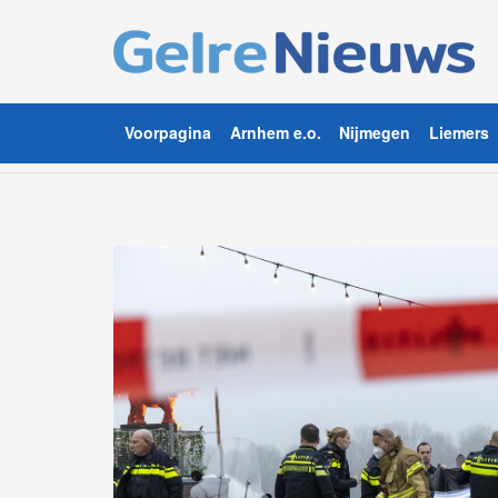
Voorpagina
Arnhem e.o.
Nijmegen
Liemers