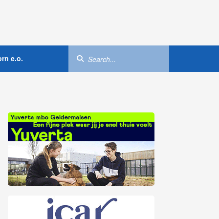
rn e.o.