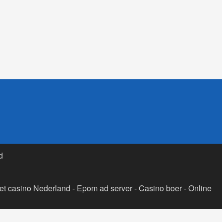
d
t casino Nederland
-
Epom ad server
-
Casino boer
-
Online