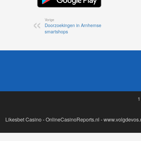
Vorige
Doorzoekingen in Arnhemse
smartshops
1
Likesbet Casino
-
OnlineCasinoReports.nl
-
www.volgdevos.