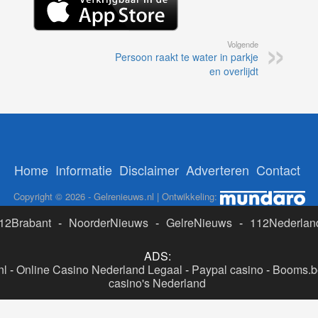
Volgende
Persoon raakt te water in parkje
en overlijdt
Home
Informatie
Disclaimer
Adverteren
Contact
Copyright © 2026 - Gelrenieuws.nl | Ontwikkeling:
12Brabant
-
NoorderNieuws
-
GelreNieuws
-
112Nederlan
ADS:
nl
-
Online Casino Nederland Legaal
-
Paypal casino
-
Booms.be
casino's Nederland