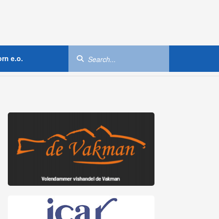
rn e.o.