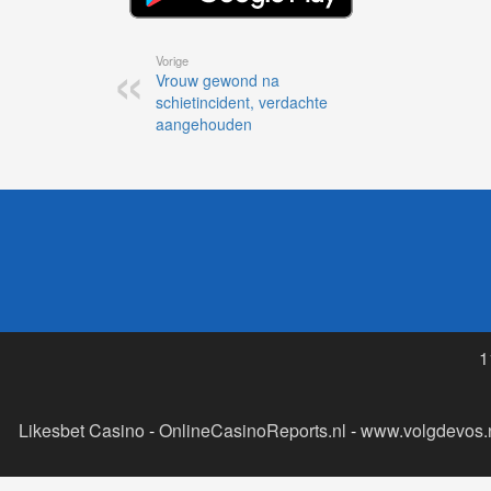
Vorige
Vrouw gewond na
schietincident, verdachte
aangehouden
1
Likesbet Casino
-
OnlineCasinoReports.nl
-
www.volgdevos.