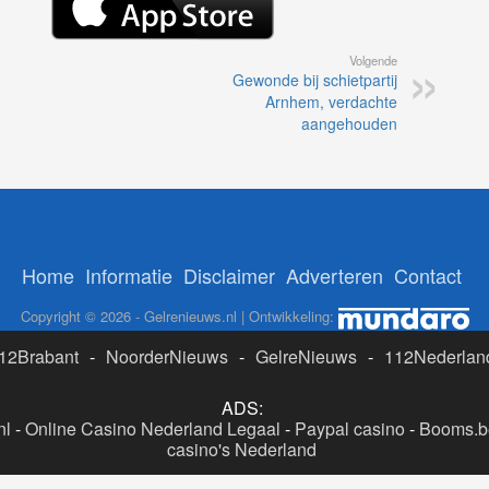
Volgende
Gewonde bij schietpartij
Arnhem, verdachte
aangehouden
Home
Informatie
Disclaimer
Adverteren
Contact
Copyright © 2026 - Gelrenieuws.nl | Ontwikkeling:
12Brabant
-
NoorderNieuws
-
GelreNieuws
-
112Nederlan
ADS:
nl
-
Online Casino Nederland Legaal
-
Paypal casino
-
Booms.be
casino's Nederland