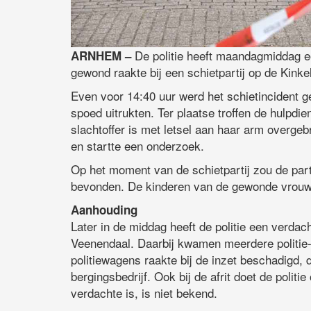
De politie heeft maandagmiddag e
ARNHEM –
gewond raakte bij een schietpartij op de Kink
Even voor 14:40 uur werd het schietincident 
spoed uitrukten. Ter plaatse troffen de hulpd
slachtoffer is met letsel aan haar arm overgebr
en startte een onderzoek.
Op het moment van de schietpartij zou de part
bevonden. De kinderen van de gewonde vrouw 
Aanhouding
Later in de middag heeft de politie een verdac
Veenendaal. Daarbij kwamen meerdere politie-e
politiewagens raakte bij de inzet beschadigd
bergingsbedrijf. Ook bij de afrit doet de politi
verdachte is, is niet bekend.