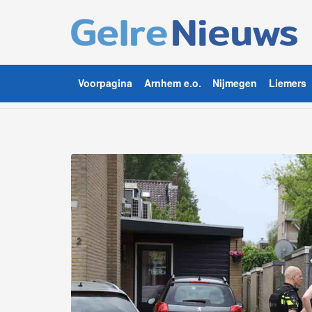
Voorpagina
Arnhem e.o.
Nijmegen
Liemers