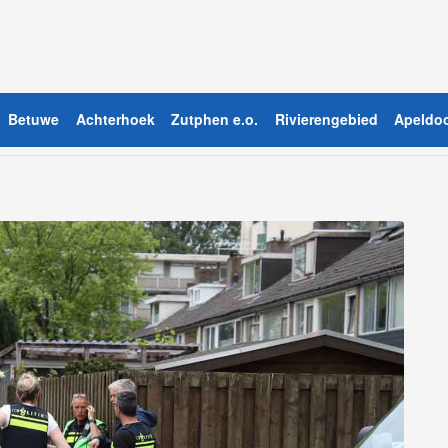
Betuwe
Achterhoek
Zutphen e.o.
Rivierengebied
Apeldoo