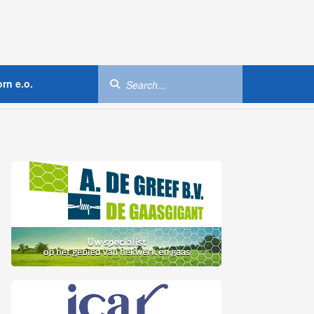
rn e.o.