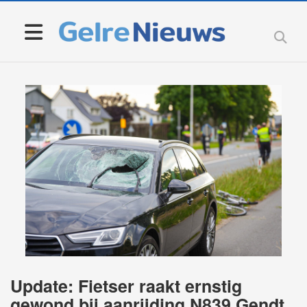
Update: Fietser raakt ernstig
gewond bij aanrijding N839 Gendt