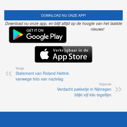
DOWNLOAD NU ONZE APP!
Download nu onze app, en blijf altijd op de hoogte van het laatste
nieuws!
Vorige
Statement van Roland Heitink
vanwege foto van nazivlag
Volgende
Verdacht pakketje in Nijmegen
blijkt vijf kilo tegellijm