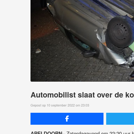
Automobilist slaat over de k
Gepost op 10 september 2022 om 23:03
– Zaterdagavond om 22:20 uur h
APELDOORN