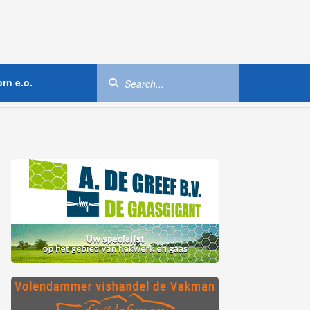
rn e.o.