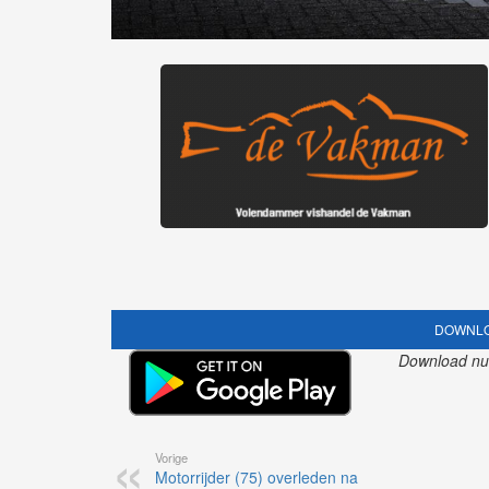
DOWNLO
Download nu o
Vorige
Motorrijder (75) overleden na