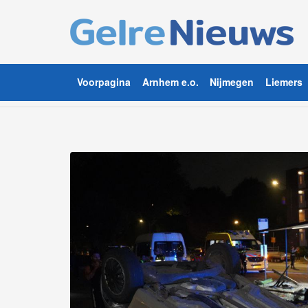
Voorpagina
Arnhem e.o.
Nijmegen
Liemers