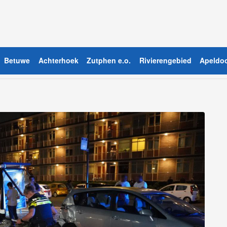
Betuwe
Achterhoek
Zutphen e.o.
Rivierengebied
Apeldoo