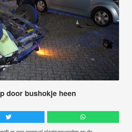
op door bushokje heen
eeft er een ongeval plaatsgevonden op de