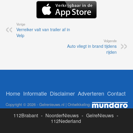
Vorige
Verreiker valt van trailer af in
Velp
Volgende
Auto vliegt in brand tijdens
rijden
Home
Informatie
Disclaimer
Adverteren
Contact
Copyright © 2026 - Gelrenieuws.nl | Ontwikkeling:
112Brabant
-
NoorderNieuws
-
GelreNieuws
-
112Nederland