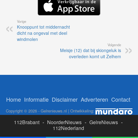
Vorige
Knooppunt tot middernacht
dicht na ongeval met deel
windmolen
Volgende
Meisje (12) dat bij skiongeluk is
overleden komt uit Zelhem
Home
Informatie
Disclaimer
Adverteren
Contact
Copyright © 2026 - Gelrenieuws.nl | Ontwikkeling:
112Brabant
-
NoorderNieuws
-
GelreNieuws
-
112Nederland