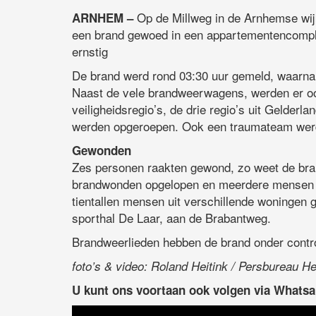
Op de Millweg in de Arnhemse wijk
ARNHEM –
een brand gewoed in een appartementencompl
ernstig
De brand werd rond 03:30 uur gemeld, waarna 
Naast de vele brandweerwagens, werden er oo
veiligheidsregio’s, de drie regio’s uit Gelder
werden opgeroepen. Ook een traumateam werd
Gewonden
Zes personen raakten gewond, zo weet de br
brandwonden opgelopen en meerdere mensen la
tientallen mensen uit verschillende woninge
sporthal De Laar, aan de Brabantweg.
Brandweerlieden hebben de brand onder contro
foto’s & video: Roland Heitink / Persbureau He
U kunt ons voortaan ook volgen via Whats