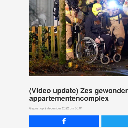
(Video update) Zes gewonden
appartementencomplex
Gepost op 2 december 2022 om 05:01