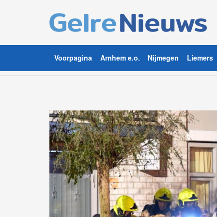
Voorpagina
Arnhem e.o.
Nijmegen
Liemers