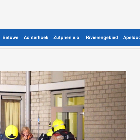
Betuwe
Achterhoek
Zutphen e.o.
Rivierengebied
Apeldoo