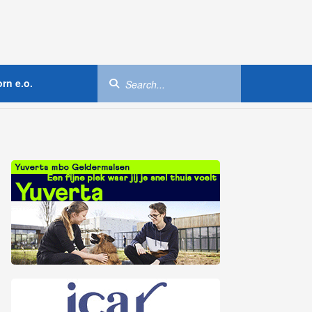
rn e.o.