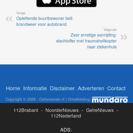
Vorige
Oplettende buurtbewoner belt
brandweer voor autobrand
Volgende
Zeer ernstige aanrijding:
slachtoffer met traumahelikopter
naar ziekenhuis
Home
Informatie
Disclaimer
Adverteren
Contact
Copyright © 2026 - Gelrenieuws.nl | Ontwikkeling:
112Brabant
-
NoorderNieuws
-
GelreNieuws
-
112Nederland
ADS: