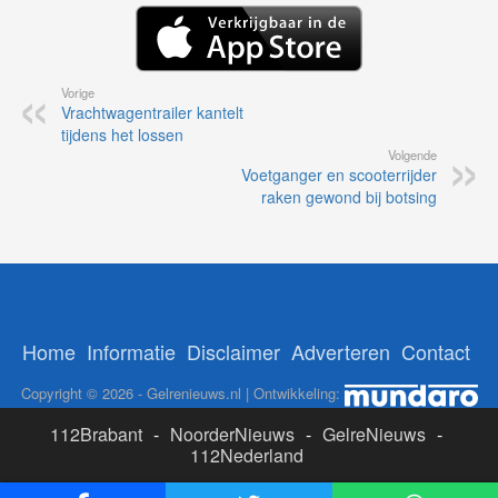
Vorige
Vrachtwagentrailer kantelt
tijdens het lossen
Volgende
Voetganger en scooterrijder
raken gewond bij botsing
Home
Informatie
Disclaimer
Adverteren
Contact
Copyright © 2026 - Gelrenieuws.nl | Ontwikkeling:
112Brabant
-
NoorderNieuws
-
GelreNieuws
-
112Nederland