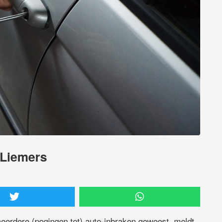
 Liemers
eerdere (pogingen tot) auto-inbraken geweest, meldt