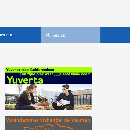
rn e.o.