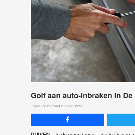
Golf aan auto-inbraken in De
Gepost op 20 maart 2023 om 19:09
– In de maand maart zijn in Duiven m
DUIVEN