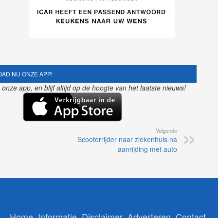
AD NU ONZE APP!
nze app, en blijf altijd op de hoogte van het laatste nieuws!
Volgende
Scooterrijder naar ziekenhuis na
aanrijding met auto
Home
Informatie
Disclaimer
Adverteren
Contact