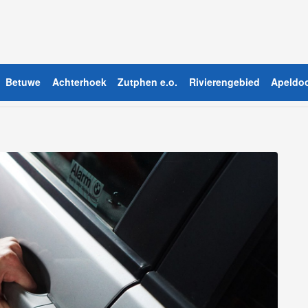
Betuwe
Achterhoek
Zutphen e.o.
Rivierengebied
Apeldoo