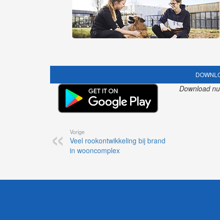
DOWNLO
Download nu o
Vorige
Veel rookontwikkeling bij brand
in wooncomplex