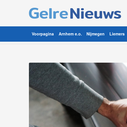
Voorpagina
Arnhem e.o.
Nijmegen
Liemers