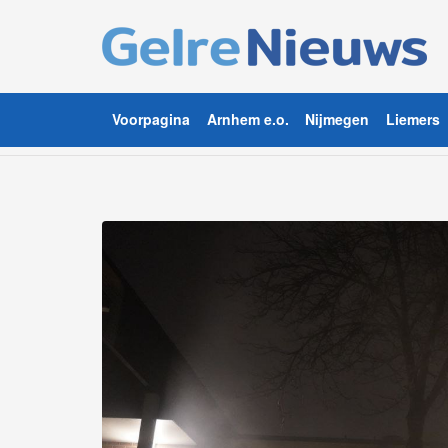
Voorpagina
Arnhem e.o.
Nijmegen
Liemers