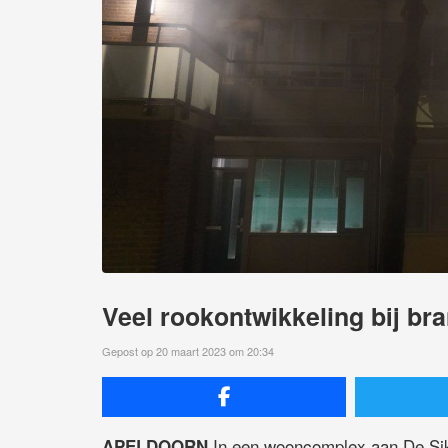
Veel rookontwikkeling bij b
Gepost op 20 maart 2023 om 20:34
In een wooncomplex aan De Sik
APELDOORN