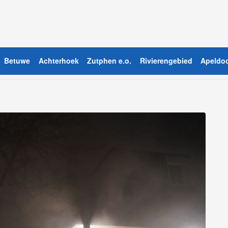
Betuwe
Achterhoek
Zutphen e.o.
Rivierengebied
Apeldoo