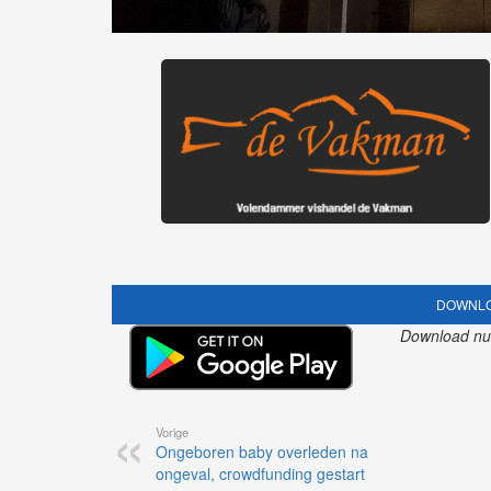
DOWNLO
Download nu o
Vorige
Ongeboren baby overleden na
ongeval, crowdfunding gestart