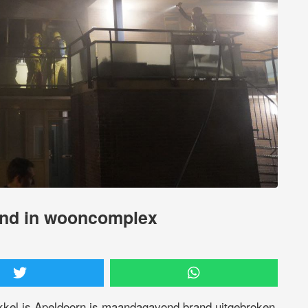
rand in wooncomplex
kel is Apeldoorn is maandagavond brand uitgebroken