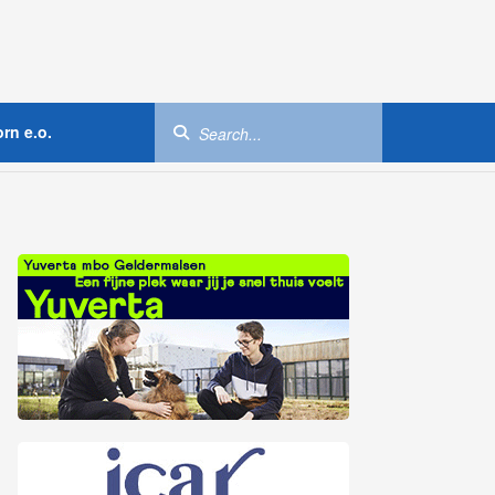
rn e.o.