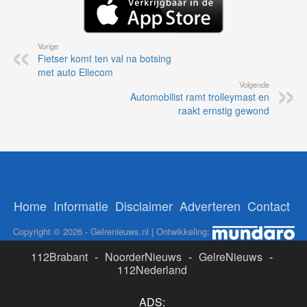
Vorige
Fietser komt ten val na botsing
met auto Ellecom
Volgende
Automobilist ramt trolleymast en
raakt ernstig gewond
Home
Informatie
Disclaimer
Adverteren
Contact
Copyright © 2026 - Gelrenieuws.nl | Ontwikkeling:
112Brabant
-
NoorderNieuws
-
GelreNieuws
-
112Nederland
ADS: