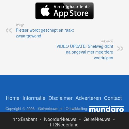
Vorige
Fietser wordt geschept en raakt
zwaargewond
Volgende
VIDEO UPDATE: Snelweg dicht
na ongeval met meerdere
voertuigen
Home
Informatie
Disclaimer
Adverteren
Contact
Copyright © 2026 - Gelrenieuws.nl | Ontwikkeling:
112Brabant
-
NoorderNieuws
-
GelreNieuws
-
112Nederland