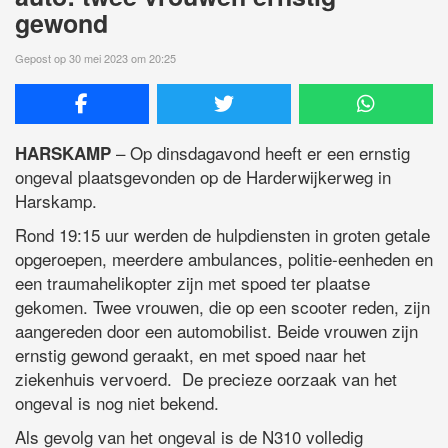
gewond
Gepost op 30 mei 2023 om 20:25
– Op dinsdagavond heeft er een ernstig
HARSKAMP
ongeval plaatsgevonden op de Harderwijkerweg in
Harskamp.
Rond 19:15 uur werden de hulpdiensten in groten getale
opgeroepen, meerdere ambulances, politie-eenheden en
een traumahelikopter zijn met spoed ter plaatse
gekomen. Twee vrouwen, die op een scooter reden, zijn
aangereden door een automobilist. Beide vrouwen zijn
ernstig gewond geraakt, en met spoed naar het
ziekenhuis vervoerd. De precieze oorzaak van het
ongeval is nog niet bekend.
Als gevolg van het ongeval is de N310 volledig