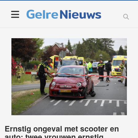
Ernstig ongeval met scooter en
auto: twee vrouwen ernstig