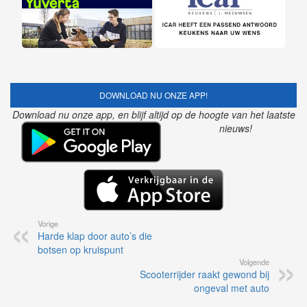
DOWNLOAD NU ONZE APP!
Download nu onze app, en blijf altijd op de hoogte van het laatste
nieuws!
Vorige
Harde klap door auto’s die
botsen op kruispunt
Volgende
Scooterrijder raakt gewond bij
ongeval met auto