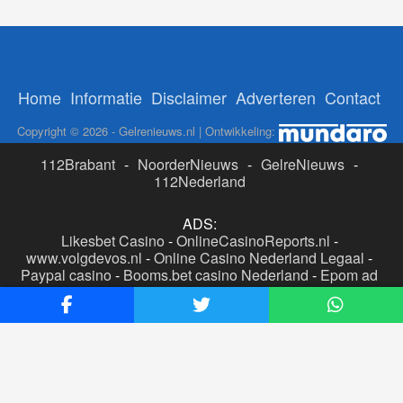
Home
Informatie
Disclaimer
Adverteren
Contact
Copyright © 2026 - Gelrenieuws.nl | Ontwikkeling:
112Brabant
-
NoorderNieuws
-
GelreNieuws
-
112Nederland
ADS:
Likesbet Casino
-
OnlineCasinoReports.nl
-
www.volgdevos.nl
-
Online Casino Nederland Legaal
-
Paypal casino
-
Booms.bet casino Nederland
-
Epom ad
server
-
Casino boer
-
Online casino's Nederland