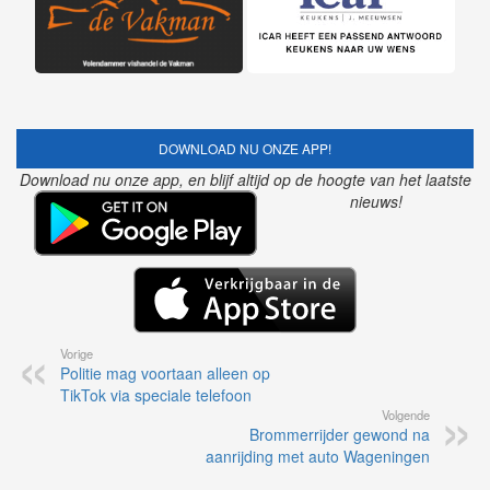
DOWNLOAD NU ONZE APP!
Download nu onze app, en blijf altijd op de hoogte van het laatste
nieuws!
Vorige
Politie mag voortaan alleen op
TikTok via speciale telefoon
Volgende
Brommerrijder gewond na
aanrijding met auto Wageningen