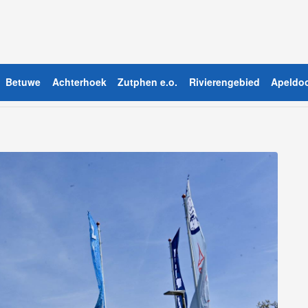
Betuwe
Achterhoek
Zutphen e.o.
Rivierengebied
Apeldoo