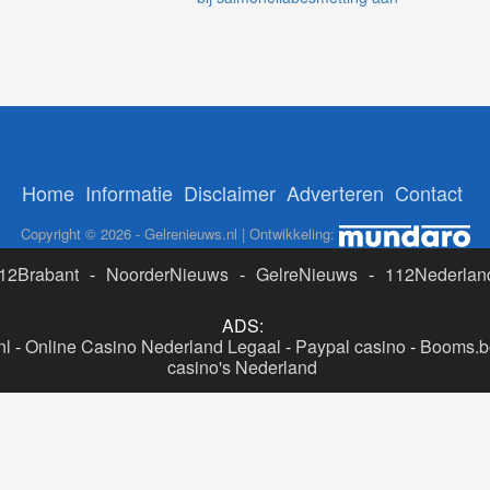
Home
Informatie
Disclaimer
Adverteren
Contact
Copyright © 2026 - Gelrenieuws.nl | Ontwikkeling:
12Brabant
-
NoorderNieuws
-
GelreNieuws
-
112Nederlan
ADS:
nl
-
Online Casino Nederland Legaal
-
Paypal casino
-
Booms.be
casino's Nederland