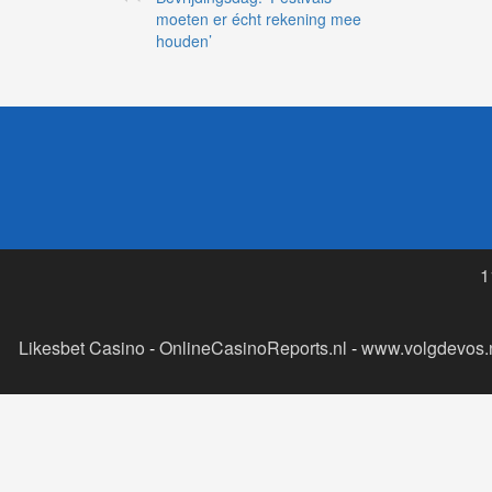
moeten er écht rekening mee
houden’
1
Likesbet Casino
-
OnlineCasinoReports.nl
-
www.volgdevos.