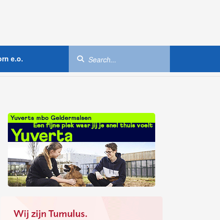
rn e.o.