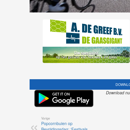
DOWNLO
Download nu o
Vorige
Popcornbuien op
Bevrijdingsdag: ‘Festivals