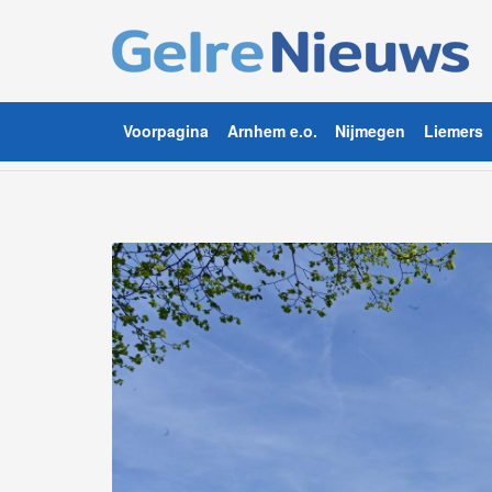
Voorpagina
Arnhem e.o.
Nijmegen
Liemers