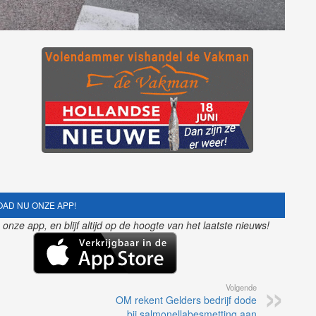
AD NU ONZE APP!
nze app, en blijf altijd op de hoogte van het laatste nieuws!
Volgende
OM rekent Gelders bedrijf dode
bij salmonellabesmetting aan