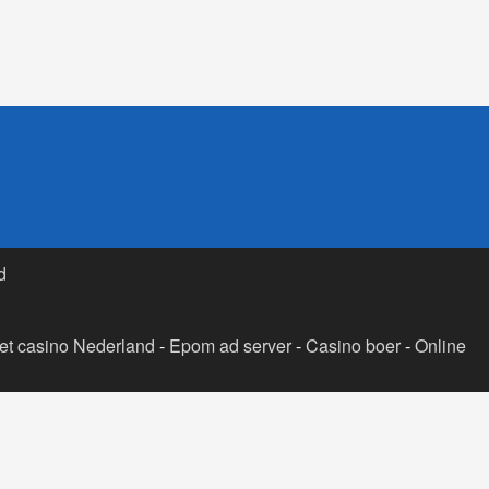
d
t casino Nederland
-
Epom ad server
-
Casino boer
-
Online