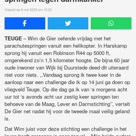
Gepost op 6 mei 2023 om 12:23
– Wim de Gier oefende vrijdag met het
TEUGE
parachutespringen vanuit een helikopter. In Harskamp
sprong hij vanuit een Robinson R44 op 5000 ft,
omgerekend zo’n 1,5 kilometer hoogte. De bijna 60 jaar
oude inwoner van Wijk bij Duurstede deed dit uiteraard
niet voor niets. ,,Vandaag sprong ik twee keer in de
aanloop naar een challenge die ik op 14 juni ga doen op
vliegveld Teuge. Op die dag ga ik van ‘s morgens acht
uur tot ‘s avonds acht uur zestig keer springen ten
behoeve van de Maag, Lever en Darmstichting’’, vertelt
De Gier net nadat hij voor de tweede maal veilig geland
is.
Dat Wim juist voor deze stichting een challenge in het
leven heeft geroepen is geen toeval. ,,Mijn beide ouders