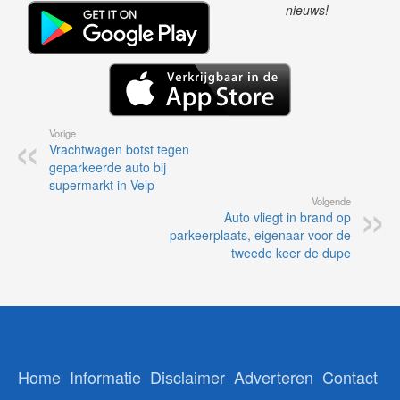
nieuws!
Vorige
Vrachtwagen botst tegen
geparkeerde auto bij
supermarkt in Velp
Volgende
Auto vliegt in brand op
parkeerplaats, eigenaar voor de
tweede keer de dupe
Home
Informatie
Disclaimer
Adverteren
Contact