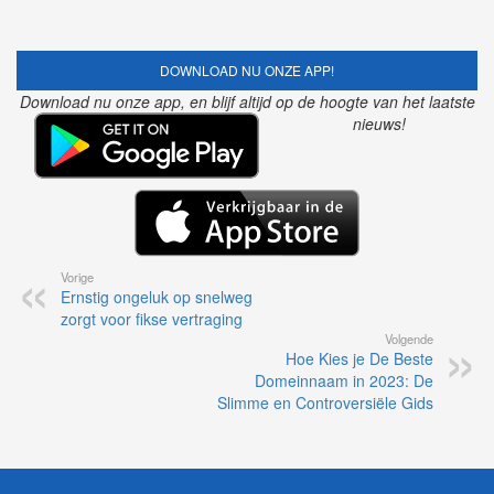
DOWNLOAD NU ONZE APP!
Download nu onze app, en blijf altijd op de hoogte van het laatste
nieuws!
Vorige
Ernstig ongeluk op snelweg
zorgt voor fikse vertraging
Volgende
Hoe Kies je De Beste
Domeinnaam in 2023: De
Slimme en Controversiële Gids