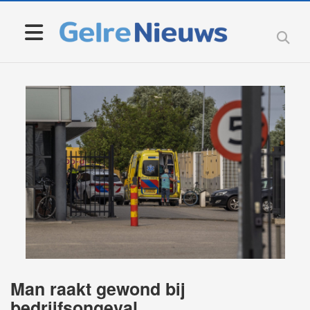
Man raakt gewond bij
bedrijfsongeval