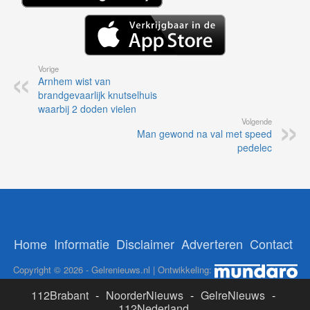
Vorige
Arnhem wist van
brandgevaarlijk knutselhuis
waarbij 2 doden vielen
Volgende
Man gewond na val met speed
pedelec
Home
Informatie
Disclaimer
Adverteren
Contact
Copyright © 2026 - Gelrenieuws.nl | Ontwikkeling:
112Brabant
-
NoorderNieuws
-
GelreNieuws
-
112Nederland