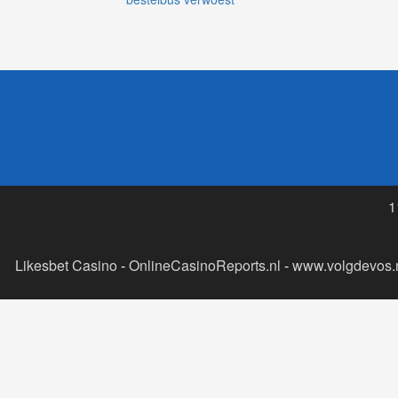
1
Likesbet Casino
-
OnlineCasinoReports.nl
-
www.volgdevos.