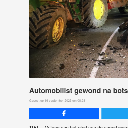
Automobilist gewond na botsi
Gepost op 16 september 2023 om 08:28
– Vrijdag aan het eind van de avond wer
TIEL