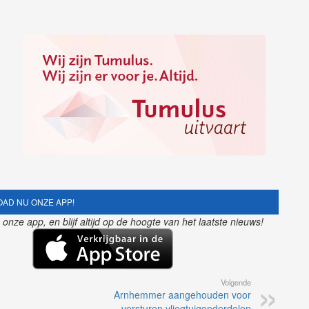
AD NU ONZE APP!
nze app, en blijf altijd op de hoogte van het laatste nieuws!
Volgende
Arnhemmer aangehouden voor
versturen vliegtuigonderdelen