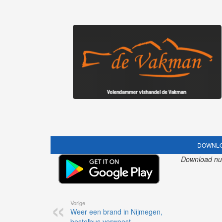
DOWNLO
Download nu o
Vorige
Weer een brand in Nijmegen,
bestelbus verwoest