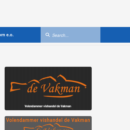
rn e.o.