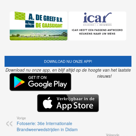
DOWNLOAD NU ONZE APP!
Download nu onze app, en blijf altijd op de hoogte van het laatste
nieuws!
Vorige
Fotoserie: 36e Internationale
Brandweerwedstrijden in Didam
Volgende