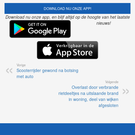
DOWNLOAD NU ONZE APP!
Download nu onze app, en blijf altijd op de hoogte van het laatste
nieuws!
Vorige
Scooterrijder gewond na botsing
met auto
Volgende
Overlast door verbrande
rietdeeltjes na uitslaande brand
in woning, deel van wijken
afgesloten