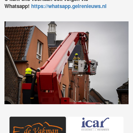
Whatsapp!
https://whatsapp.gelrenieuws.nl