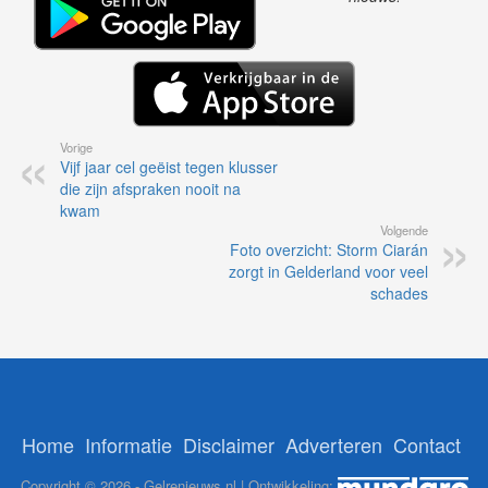
Vorige
Vijf jaar cel geëist tegen klusser
die zijn afspraken nooit na
kwam
Volgende
Foto overzicht: Storm Ciarán
zorgt in Gelderland voor veel
schades
Home
Informatie
Disclaimer
Adverteren
Contact
Copyright © 2026 - Gelrenieuws.nl | Ontwikkeling: