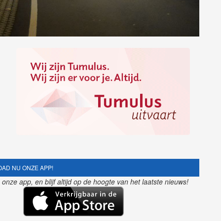
AD NU ONZE APP!
nze app, en blijf altijd op de hoogte van het laatste nieuws!