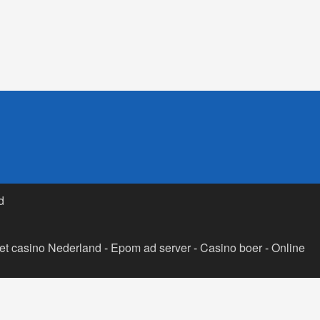
d
t casino Nederland
-
Epom ad server
-
Casino boer
-
Online