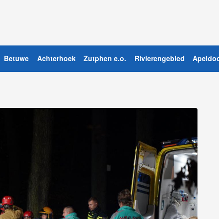
Betuwe
Achterhoek
Zutphen e.o.
Rivierengebied
Apeldoo