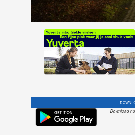
DOWNLO
Download nu o