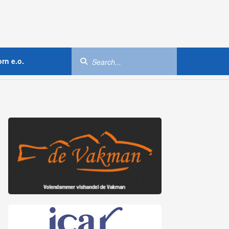
rn e.o.