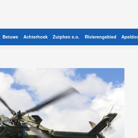
Betuwe
Achterhoek
Zutphen e.o.
Rivierengebied
Apeldoo