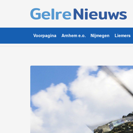
Voorpagina
Arnhem e.o.
Nijmegen
Liemers