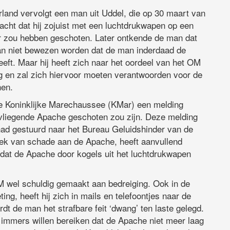
and vervolgt een man uit Uddel, die op 30 maart van
macht dat hij zojuist met een luchtdrukwapen op een
r zou hebben geschoten. Later ontkende de man dat
kan niet bewezen worden dat de man inderdaad de
ft. Maar hij heeft zich naar het oordeel van het OM
g en zal zich hiervoor moeten verantwoorden voor de
hen.
e Koninklijke Marechaussee (KMar) een melding
agvliegende Apache geschoten zou zijn. Deze melding
ad gestuurd naar het Bureau Geluidshinder van de
eek van schade aan de Apache, heeft aanvullend
dat de Apache door kogels uit het luchtdrukwapen
M wel schuldig gemaakt aan bedreiging. Ook in de
g, heeft hij zich in mails en telefoontjes naar de
t de man het strafbare feit ‘dwang’ ten laste gelegd.
j immers willen bereiken dat de Apache niet meer laag