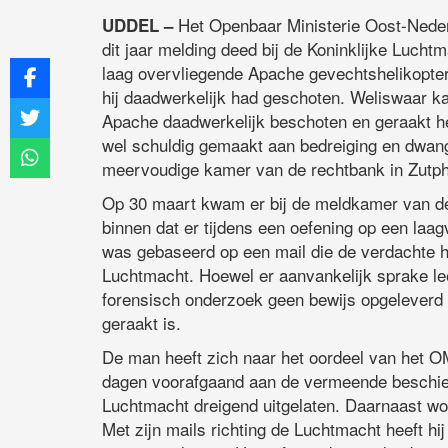
Het Openbaar Ministerie Oost-Nederl
UDDEL –
dit jaar melding deed bij de Koninklijke Lucht
laag overvliegende Apache gevechtshelikopte
hij daadwerkelijk had geschoten. Weliswaar 
Apache daadwerkelijk beschoten en geraakt hee
wel schuldig gemaakt aan bedreiging en dwan
meervoudige kamer van de rechtbank in Zutp
Op 30 maart kwam er bij de meldkamer van d
binnen dat er tijdens een oefening op een la
was gebaseerd op een mail die de verdachte h
Luchtmacht. Hoewel er aanvankelijk sprake l
forensisch onderzoek geen bewijs opgeleverd 
geraakt is.
De man heeft zich naar het oordeel van het O
dagen voorafgaand aan de vermeende beschietin
Luchtmacht dreigend uitgelaten. Daarnaast word
Met zijn mails richting de Luchtmacht heeft hi