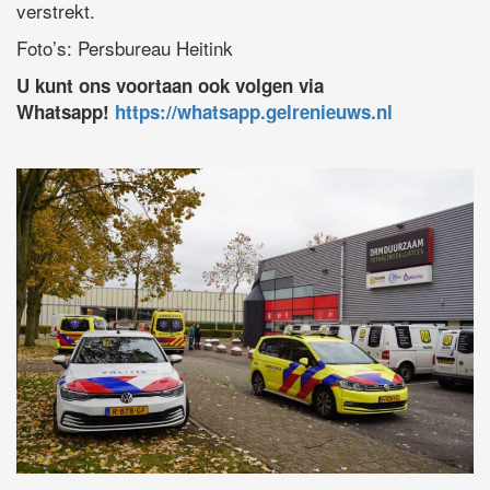
verstrekt.
Foto’s: Persbureau Heitink
U kunt ons voortaan ook volgen via
Whatsapp!
https://whatsapp.gelrenieuws.nl