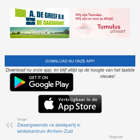
DOWNLOAD NU ONZE APP!
Download nu onze app, en blijf altijd op de hoogte van het laatste
nieuws!
Vorige
Zwaargewonde na steekpartij in
winkelcentrum Arnhem-Zuid
Volgende