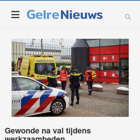
Gewonde na val tijdens
werkzaamheden