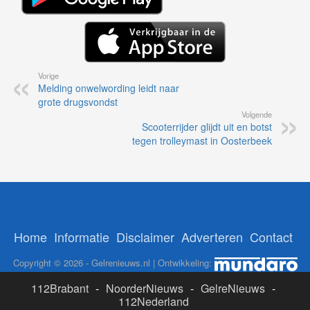
Vorige
Melding onwelwording leidt naar
grote drugsvondst
Volgende
Scooterrijder glijdt uit en botst
tegen trolleymast in Oosterbeek
Home
Informatie
Disclaimer
Adverteren
Contact
Copyright © 2026 - Gelrenieuws.nl | Ontwikkeling:
112Brabant
-
NoorderNieuws
-
GelreNieuws
-
112Nederland