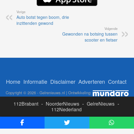
Vorige
Auto botst tegen boom, drie
inzittenden gewond
Volgende
Gewonden na botsing tussen
scooter en fietser
Home
Informatie
Disclaimer
Adverteren
Contact
Copyright © 2026 - Gelrenieuws.nl | Ontwikkeling:
112Brabant
-
NoorderNieuws
-
GelreNieuws
-
112Nederland
ADS:
Likesbet Casino
-
OnlineCasinoReports.nl
-