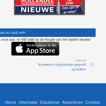
AD NU ONZE APP!
nze app, en blijf altijd op de hoogte van het laatste nieuws!
Volgende
Vuurwerk in plantenbak gegooid
op balkon
Home
Informatie
Disclaimer
Adverteren
Contact