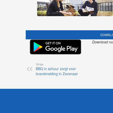
DOWNLO
Download nu o
Vorige
BBQ in schuur zorgt voor
brandmelding in Zevenaar