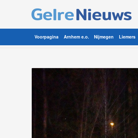
Voorpagina
Arnhem e.o.
Nijmegen
Liemers