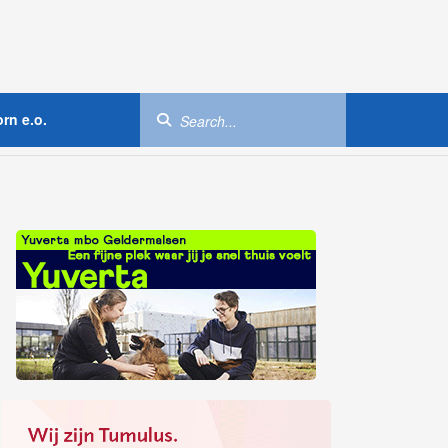
rn e.o.