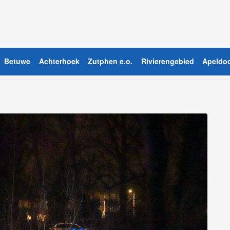
Betuwe
Achterhoek
Zutphen e.o.
Rivierengebied
Apeldoo