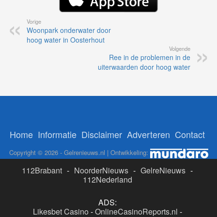
Vorige
Woonpark onderwater door
hoog water in Oosterhout
Volgende
Ree in de problemen in de
uiterwaarden door hoog water
Home
Informatie
Disclaimer
Adverteren
Contact
Copyright © 2026 - Gelrenieuws.nl | Ontwikkeling:
112Brabant
-
NoorderNieuws
-
GelreNieuws
-
112Nederland
ADS:
Likesbet Casino
-
OnlineCasinoReports.nl
-