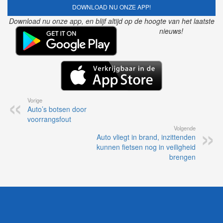
DOWNLOAD NU ONZE APP!
Download nu onze app, en blijf altijd op de hoogte van het laatste
nieuws!
Vorige
Auto’s botsen door
voorrangsfout
Volgende
Auto vliegt in brand, inzittenden
kunnen fietsen nog in veiligheid
brengen