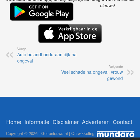
nieuws!
Vorige
Auto belandt onderaan dijk na
ongeval
Volgende
Veel schade na ongeval, vrouw
gewond
Home
Informatie
Disclaimer
Adverteren
Contact
Copyright © 2026 - Gelrenieuws.nl | Ontwikkeling: