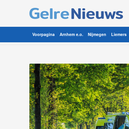
Voorpagina
Arnhem e.o.
Nijmegen
Liemers