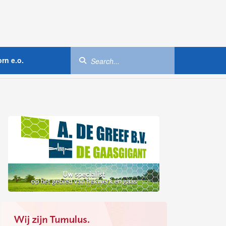
rn e.o.