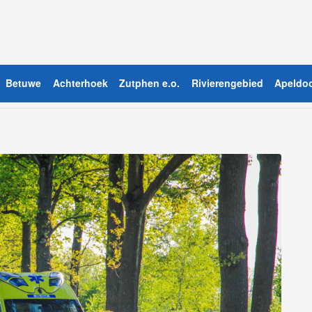
Betuwe
Achterhoek
Zutphen e.o.
Rivierengebied
Apeldoo