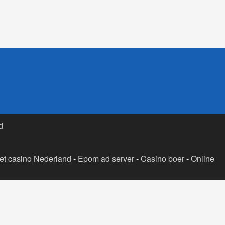
d
t casino Nederland
-
Epom ad server
-
Casino boer
-
Online