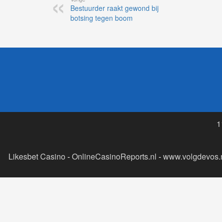
Bestuurder raakt gewond bij
botsing tegen boom
1
Likesbet Casino
-
OnlineCasinoReports.nl
-
www.volgdevos.