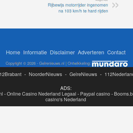
Rijbewijs motorrijder ingenomen
na 103 km/h te hard rijden
Home
Informatie
Disclaimer
Adverteren
Contact
Copyright © 2026 - Gelrenieuws.nl | Ontwikkeling:
12Brabant
-
NoorderNieuws
-
GelreNieuws
-
112Nederlan
ADS:
nl
-
Online Casino Nederland Legaal
-
Paypal casino
-
Booms.be
casino's Nederland