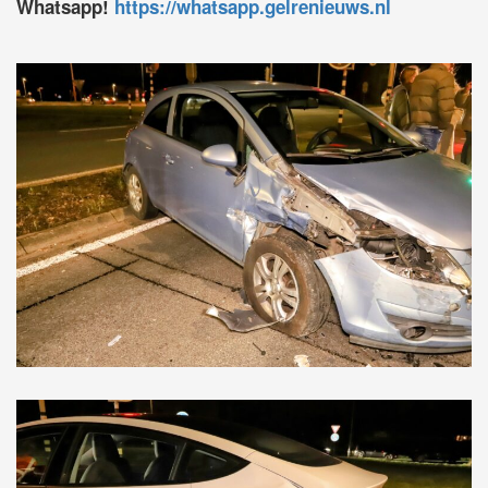
Whatsapp!
https://whatsapp.gelrenieuws.nl