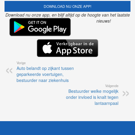
DOWNLOAD NU ONZE APP!
Download nu onze app, en blijf altijd op de hoogte van het laatste
nieuws!
Vorige
Auto belandt op zijkant tussen
geparkeerde voertuigen,
bestuurder naar ziekenhuis
Volgende
Bestuurder welke mogelijk
onder invloed is knalt tegen
lantaarnpaal