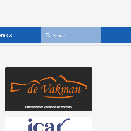
rn e.o.