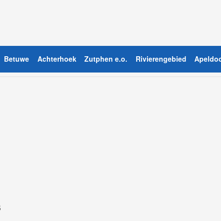
Betuwe
Achterhoek
Zutphen e.o.
Rivierengebied
Apeldoo
s