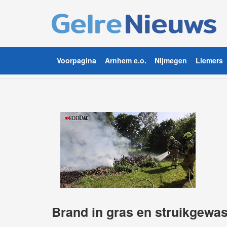
Voorpagina
Arnhem e.o.
Nijmegen
Liemers
Brand in gras en struikgewa