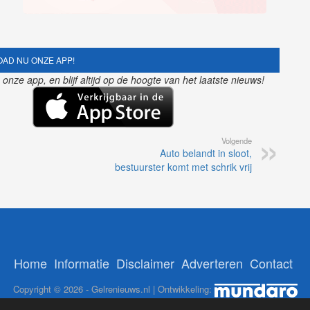
AD NU ONZE APP!
nze app, en blijf altijd op de hoogte van het laatste nieuws!
Volgende
Auto belandt in sloot,
bestuurster komt met schrik vrij
Home
Informatie
Disclaimer
Adverteren
Contact
Copyright © 2026 - Gelrenieuws.nl | Ontwikkeling: