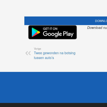
DOWNLO
Download nu o
Vorige
Twee gewonden na botsing
tussen auto’s