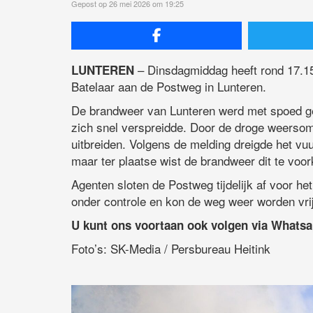
Gepost op 26 mei 2026 om 19:25
– Dinsdagmiddag heeft rond 17.15
LUNTEREN
Batelaar aan de Postweg in Lunteren.
De brandweer van Lunteren werd met spoed ge
zich snel verspreidde. Door de droge weerso
uitbreiden. Volgens de melding dreigde het vu
maar ter plaatse wist de brandweer dit te voo
Agenten sloten de Postweg tijdelijk af voor he
onder controle en kon de weg weer worden vri
U kunt ons voortaan ook volgen via Whats
Foto’s: SK-Media / Persbureau Heitink