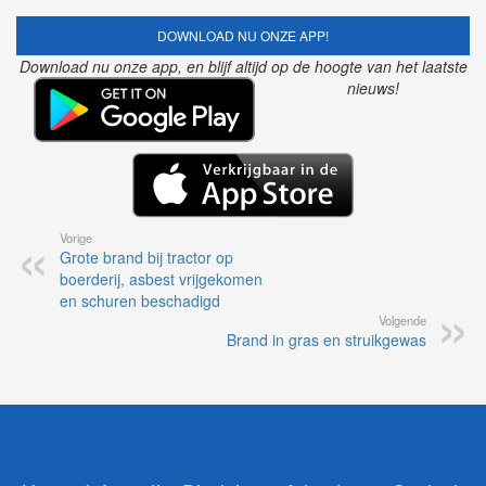
DOWNLOAD NU ONZE APP!
Download nu onze app, en blijf altijd op de hoogte van het laatste
nieuws!
Vorige
Grote brand bij tractor op
boerderij, asbest vrijgekomen
en schuren beschadigd
Volgende
Brand in gras en struikgewas