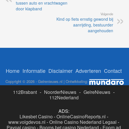
tussen auto en vrachtwagen
door klapband
Volgende
Kind op fiets ernstig gewond bij
aanrijding, bestuurder
aangehouden
Home
Informatie
Disclaimer
Adverteren
Contact
Copyright © 2026 - Gelrenieuws.nl | Ontwikkeling:
112Brabant
-
NoorderNieuws
-
GelreNieuws
-
112Nederland
ADS:
Likesbet Casino
-
OnlineCasinoReports.nl
-
www.volgdevos.nl
-
Online Casino Nederland Legaal
-
Paypal casino
-
Booms.bet casino Nederland
-
Epom ad