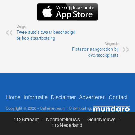
Vorige
Twee auto’s zwaar beschadigd
bij kop-staartbotsing
Volgende
Fietsster aangereden bij
oversteekplaats
Home
Informatie
Disclaimer
Adverteren
Contact
Copyright © 2026 - Gelrenieuws.nl | Ontwikkeling:
112Brabant
-
NoorderNieuws
-
GelreNieuws
-
112Nederland