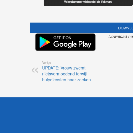
DOWNLO
Download nu o
Vorige
UPDATE: Vrouw zwemt
nietsvermoedend terwijl
hulpdiensten haar zoeken