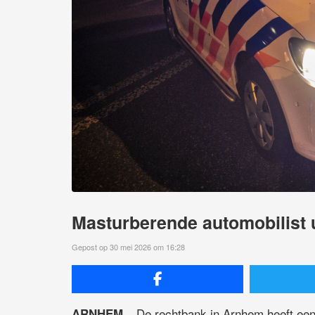
Masturberende automobilist ui
Gepost op 30 mei 2026 om 16:28
De rechtbank in Arnhem heeft een 
ARNHEM –