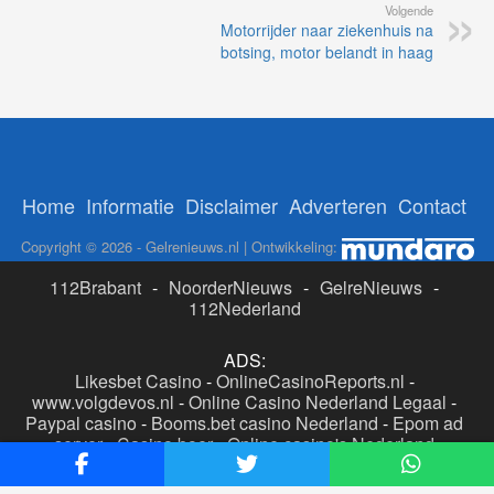
Volgende
Motorrijder naar ziekenhuis na
botsing, motor belandt in haag
Home
Informatie
Disclaimer
Adverteren
Contact
Copyright © 2026 - Gelrenieuws.nl | Ontwikkeling:
112Brabant
-
NoorderNieuws
-
GelreNieuws
-
112Nederland
ADS:
Likesbet Casino
-
OnlineCasinoReports.nl
-
www.volgdevos.nl
-
Online Casino Nederland Legaal
-
Paypal casino
-
Booms.bet casino Nederland
-
Epom ad
server
-
Casino boer
-
Online casino's Nederland